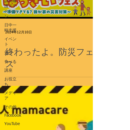
訪問看
護ステ
ーショ
ン
日中一
時支援
2024年12月10日
イベン
イベント
ト
終わったよ。防災フェ
遊び
ス
食べる
講座
お役立
ち
メディ
ア
その他
Facebook
YouTube