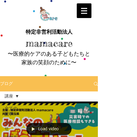
特定非営利活動法人
mamacare
〜医療的ケアのある子どもたちと
家族の笑顔のために〜
ブログ
講座
全ての
記事
お知ら
せ
Load video