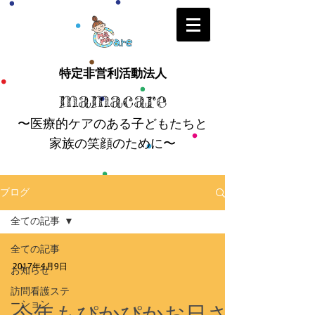
特定非営利活動法人
mamacare
〜医療的ケアのある子どもたちと
家族の笑顔のために〜
ブログ
全ての記事
全ての記事
2017年4月9日
お知らせ
イベント
訪問看護ステ
ーション
今年もぴかぴかお日さ