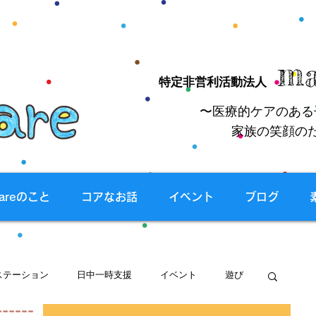
ma
特定非営利活動法人
〜医療的ケアのある
家族の笑顔の
careのこと
コアなお話
イベント
ブログ
ステーション
日中一時支援
イベント
遊び