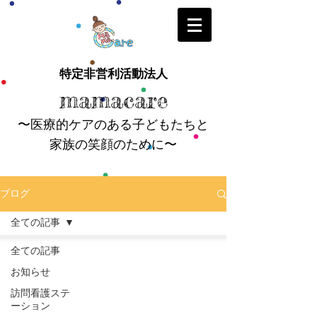
特定非営利活動法人
mamacare
〜医療的ケアのある子どもたちと
家族の笑顔のために〜
ブログ
全ての記事
全ての記事
お知らせ
訪問看護ステ
ーション