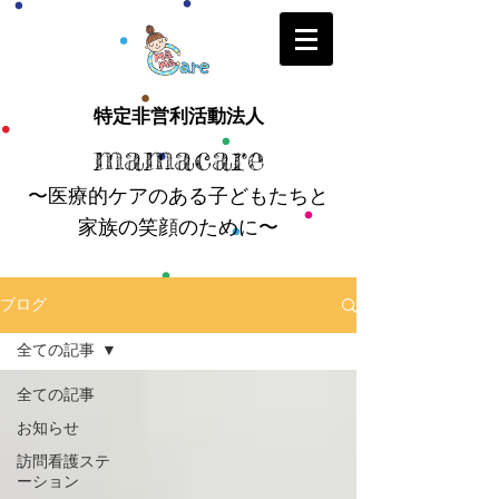
特定非営利活動法人
mamacare
〜医療的ケアのある子どもたちと
家族の笑顔のために〜
ブログ
全ての記事
全ての記事
お知らせ
訪問看護ステ
ーション