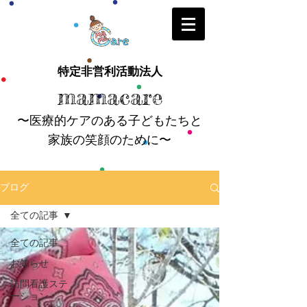
特定非営利活動法人
mamacare
〜医療的ケアのある子どもたちと
家族の笑顔のために〜
ブログ
全ての記事
全ての記事
お知らせ
訪問看護ステ
ーション