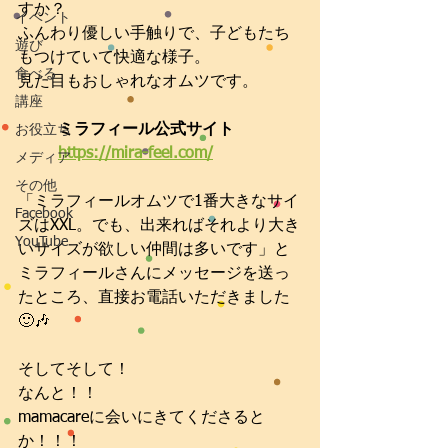
すか？
イベント
ふんわり優しい手触りで、子どもたち
遊び
もつけていて快適な様子。
食べる
見た目もおしゃれなオムツです。
講座
ミラフィール公式サイト
お役立ち
https://mira-feel.com/
メディア
その他
「ミラフィールオムツで1番大きなサイ
Facebook
ズはXXL。でも、出来ればそれより大き
YouTube
いサイズが欲しい仲間は多いです」と
ミラフィールさんにメッセージを送っ
たところ、直接お電話いただきました
🙂🎶
そしてそして！
なんと！！
mamacareに会いにきてくださると
か！！！