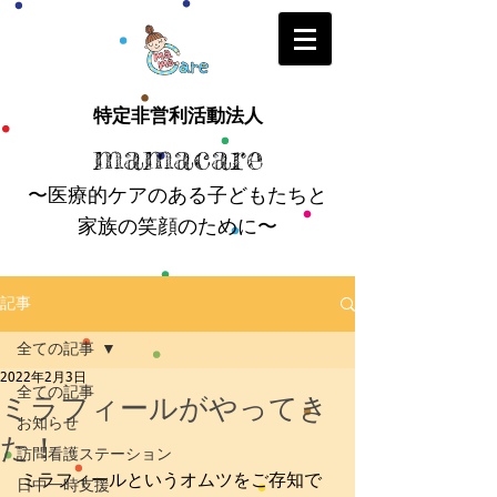
特定非営利活動法人
mamacare
〜医療的ケアのある子どもたちと
家族の笑顔のために〜
記事
全ての記事
2022年2月3日
全ての記事
ミラフィールがやってき
お知らせ
た！
訪問看護ステーション
ミラフィールというオムツをご存知で
日中一時支援