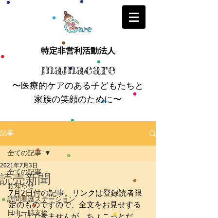
特定非営利活動法人
mamacare
〜医療的ケアのある子どもたちと
家族の笑顔のために〜
記事
全ての記事
2021年7月3日
全ての記事
読売新聞
お知らせ
7月2日付の記事。リンクは登録読者限
訪問看護ステーション
定のものですので、全文をお見せする
日中一時支援
ことはできませんが、ちょこっとだ