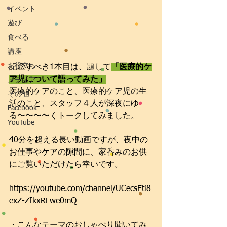
イベント
遊び
食べる
講座
お役立ち
記念すべき1本目は、題して
「医療的ケ
ア児について語ってみた」
メディア
医療的ケアのこと、医療的ケア児の生
その他
活のこと、スタッフ４人が深夜にゆ
Facebook
る〜〜〜〜くトークしてみました。
YouTube
40分を超える長い動画ですが、夜中の
お仕事やケアの隙間に、家呑みのお供
にご覧いただけたら幸いです。
https://youtube.com/channel/UCecsEti8
exZ-ZIkxRFwe0mQ
・こんなテーマのおしゃべり聞いてみ