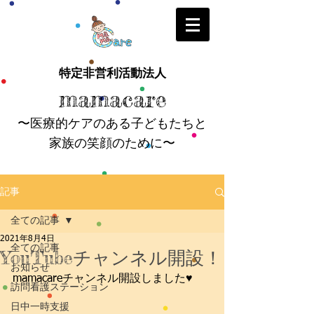
特定非営利活動法人
mamacare
〜医療的ケアのある子どもたちと
家族の笑顔のために〜
記事
全ての記事
2021年8月4日
全ての記事
YouTubeチャンネル開設！
お知らせ
mamacareチャンネル開設しました♥️
訪問看護ステーション
日中一時支援