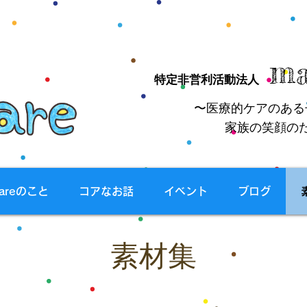
ma
特定非営利活動法人
〜医療的ケアのある
家族の笑顔の
careのこと
コアなお話
イベント
ブログ
素材集