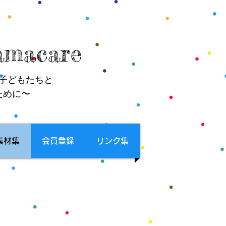
macare
子どもたちと
ために〜
素材集
会員登録
リンク集