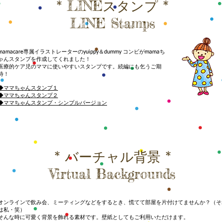
* LINEスタンプ *
LINE Stamps
mamacare専属イラストレーターのyuippy＆dummy コンビがmamaち
ゃんスタンプを作成してくれました！
医療的ケア児のママに使いやすいスタンプです。続編にも乞うご期
待！
◆ママちゃんスタンプ１
◆ママちゃんスタンプ２
◆ママちゃんスタンプ・シンプルバージョン
* バーチャル背景 *
Virtual Backgrounds
オンラインで飲み会、ミーティングなどをするとき、慌てて部屋を片付けてませんか？（そ
は私・笑）
そんな時に可愛く背景を飾れる素材です。壁紙としてもご利用いただけます。