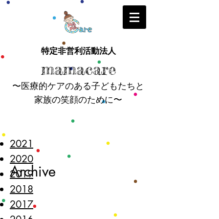
特定非営利活動法人
mamacare
〜医療的ケアのある子どもたちと
家族の笑顔のために〜
2021
2020
​Archive
2019
2018
2017