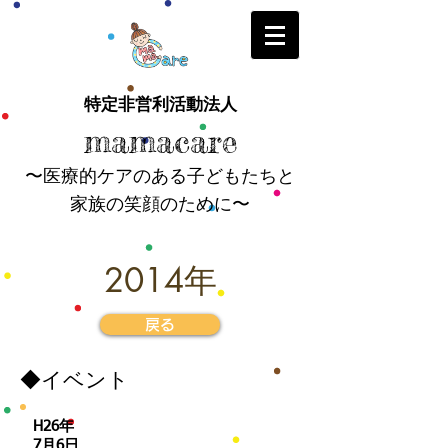
特定非営利活動法人
mamacare
〜医療的ケアのある子どもたちと
家族の笑顔のために〜
2014年
戻る
​◆イベント
H26年
​7月6日