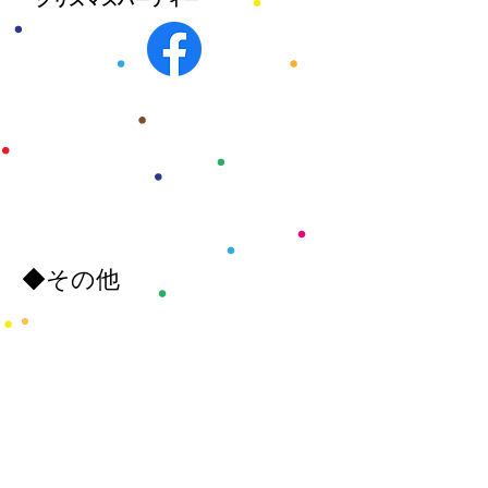
​クリスマスパーティー
◆その他
平成26年
​4月1日
設立総会
​4月29日
スタッフ＆ボランティア会員顔合わ