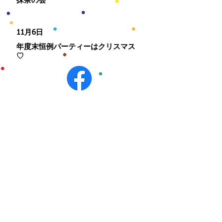
抹茶の会
​11月6日
​年度末恒例パーティーはクリスマス
♡
◆その他
平成28年
​2月
定期総会