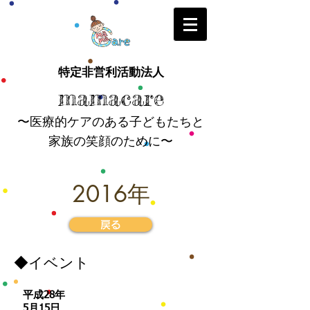
特定非営利活動法人
mamacare
〜医療的ケアのある子どもたちと
家族の笑顔のために〜
2016年
戻る
​◆イベント
平成28年
​5月15日