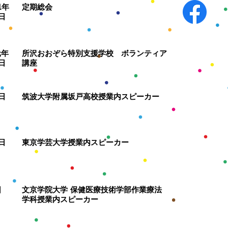
1年
定期総会
8日
元年
​所沢おおぞら特別支援学校 ボランティア
6日
講座
0日
筑波大学附属坂戸高校授業内スピーカー
2日
東京学芸大学授業内スピーカー
日
文京学院大学 保健医療技術学部作業療法
学科授業内スピーカー