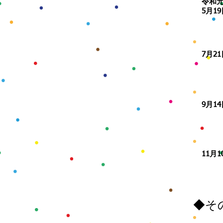
令和
​5月1
​7月2
​9月1
​11月
◆そ