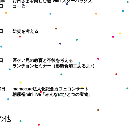
元年
​お日さまを楽しむ会 with スターバックス
9日
コーヒー
1日
防災を考える
4日
医ケア児の教育と卒後を考える
ランチョンセミナー（形態食加工あるよ♪）
10日
mamacare法人化記念カフェコンサート
​朝霧裕mini live「みんなにひとつの宝物」
の他