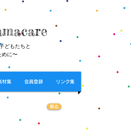
macare
子どもたちと
ために〜
素材集
会員登録
リンク集
戻る