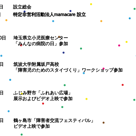
日
設立総会
日
日
特定非営利活動法人mamacare 設立
特定非営利活動法人mamacare 設立
0
日
埼玉県立小児医療センター
「みんなの病院の日」参加
日
筑波大学附属坂戸高校
「障害児のためのスタイづくり」ワークショップ参加
日
ふじみ野市「ふれあい広場」
展示およびビデオ上映で参加
日
鶴ヶ島市「障害者交流フェスティバル」
ビデオ上映で参加