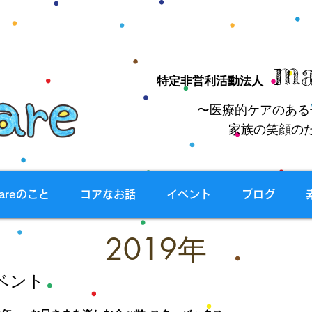
ma
特定非営利活動法人
〜医療的ケアのある
家族の笑顔の
careのこと
コアなお話
イベント
ブログ
2019年
イベント