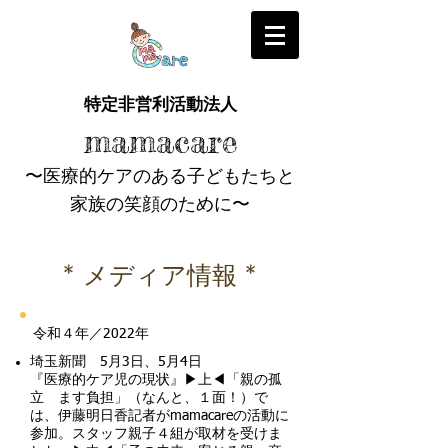
特定非営利活動法人
mamacare
〜医療的ケアのある子どもたちと
家族の笑顔のために〜
* メディア情報 *
令和４年／2022年
埼玉新聞 5月3日、5月4日
『医療的ケア児の現状』▶︎上◀︎「親の孤
立 ます負担」（なんと、１面！）で
は、伊藤明日香記者がmamacareの活動に
参加。スタッフ親子４組が取材を受けま