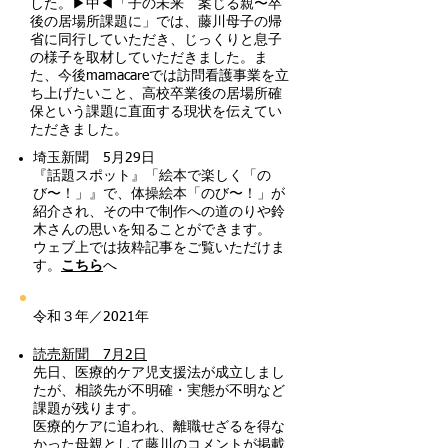
した。▶︎中◀︎「子の未来 案じる親〜卒
後の居場所課題に」では、藤川母子の帰
省に同行していただき、じっくりと息子
の様子を取材していただきました。ま
た、今後mamacareでは訪問看護事業を立
ち上げたいこと、高校卒業後の居場所確
保という課題に直面する現状を伝えてい
ただきました。
埼玉新聞 5月29日
『話題スポット』「絵本で楽しく「の
び〜！」』で、体操絵本「のび〜！」が
紹介され、その中で制作への道のりや鈴
木さんの思いを知ることができます。
ウェブ上では抜粋記事をご覧いただけま
す。
こちら
へ
令和３年／2021年
読売新聞 7月2日
先日、医療的ケア児支援法が成立しまし
たが、相談先が不明確・実態が不明など
課題が残ります。
医療的ケアに追われ、離職せざるを得な
かった母親として藤川のコメントが掲載