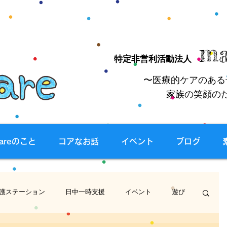
ma
特定非営利活動法人
〜医療的ケアのある
家族の笑顔の
careのこと
コアなお話
イベント
ブログ
護ステーション
日中一時支援
イベント
遊び