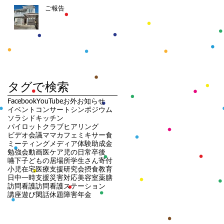
ご報告
タグで検索
Facebook
YouTube
お外
お知らせ
イベント
コンサート
シンポジウム
ソラシドキッチン
パイロットクラブ
ヒアリング
ビデオ会議
ママカフェ
ミキサー食
ミーティング
メディア
体験
助成金
勉強会
動画
医ケア児の日常
卒後
嚥下
子どもの居場所
学生さん
寄付
小児在宅医療支援研究会
摂食
教育
日中一時支援
災害対応
美容室
薬膳
訪問看護
訪問看護ステーション
講座
遊び
閑話休題
障害年金