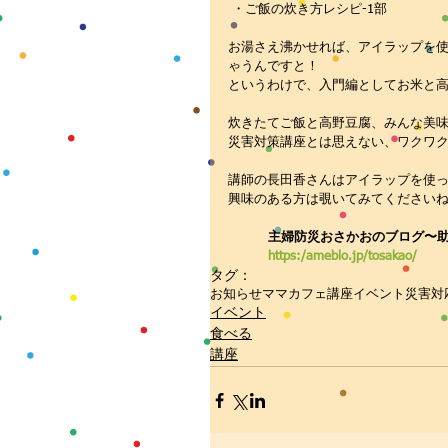
 ・ご飯の炊き方レシピ-1部
お湯さえ沸かせれば、アイラップを
ゃうんですと！
というわけで、入門編としてお米と高
炊きたてご飯と高野豆腐、みんな美
災害対策講座とは思えない、ワクワ
講師の長田香さんはアイラップを使
興味のある方は覗いてみてください
主婦防災おさかおのブログ〜
https:/ameblo.jp/tosakao/
タグ：
お知らせ
ママカフェ
講座
イベント
災害対
イベント
食べる
講座