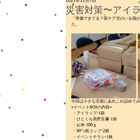
2021年11月7日
食べる
講座
お役立ち
災害対策〜アイ
「準備できてる？医ケア児のいる我
た。
今回は小さな宝箱にあれこれ詰めて
«イベントBOXの内容»
 ・アイラップ-1箱
 ・ひとくち高野豆腐-1袋
 ・お米-300ｇ
 ・90㍉紙コップ-2個
 ・イベントチラシ-1枚