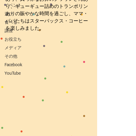
イベント
り、ギューギュー詰めのトランポリン
ありの賑やかな時間を過ごし、ママ・
遊び
パパたちはスターバックス・コーヒー
食べる
を楽しみました。
講座
お役立ち
メディア
その他
Facebook
YouTube