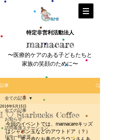
特定非営利活動法人
mamacare
〜医療的ケアのある子どもたちと
家族の笑顔のために〜
記事
全ての記事
2018年5月15日
全ての記事
I ♡ Starbucks Coffee
お知らせ
今回のイベントでは、mamacareキッズ
訪問看護ステーション
はシャボン玉などのアウトドア（？）
日中一時支援
あり、真っ赤なお鼻のクラウンさんあ