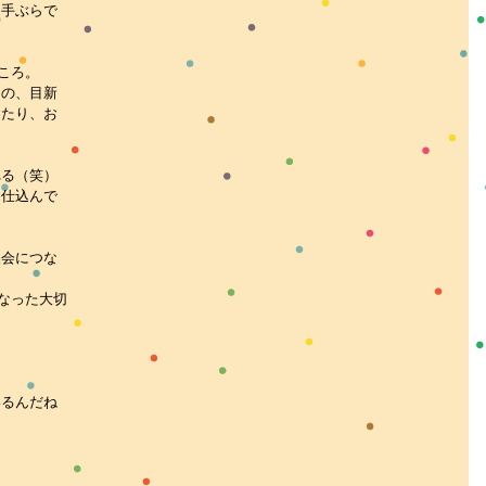
。手ぶらで
のころ。
もの、目新
ったり、お
れる（笑）
ら仕込んで
換会につな
、
もなった大切
いるんだね