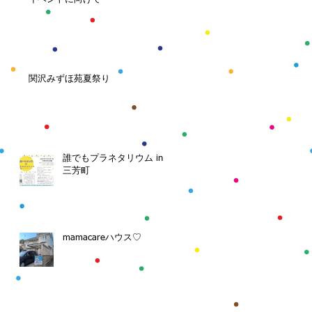
関沢みずほ苑夏祭り
誰でもプラネタリウム in
三芳町
mamacareハウス♡