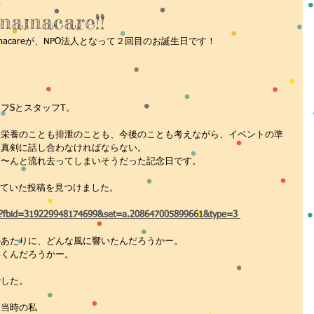
メディア
その他
Facebook
YouTube
 mamacare!!
acareが、NPO法人となって２回目のお誕生日です！
フSとスタッフT。
、栄養のことも排泄のことも、今後のことも考えながら、イベントの準
て真剣に話し合わなければならない。
る〜んと流れ去ってしまいそうだった記念日です。
いていた投稿を見つけました。
p?fbid=319229948174699&set=a.208647005899661&type=3
のあたりに、どんな風に響いたんだろうかー。
いくんだろうかー。
でした。
、当時の私