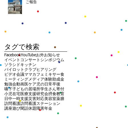
ご報告
タグで検索
Facebook
YouTube
お外
お知らせ
イベント
コンサート
シンポジウム
ソラシドキッチン
パイロットクラブ
ヒアリング
ビデオ会議
ママカフェ
ミキサー食
ミーティング
メディア
体験
助成金
勉強会
動画
医ケア児の日常
卒後
嚥下
子どもの居場所
学生さん
寄付
小児在宅医療支援研究会
摂食
教育
日中一時支援
災害対応
美容室
薬膳
訪問看護
訪問看護ステーション
講座
遊び
閑話休題
障害年金