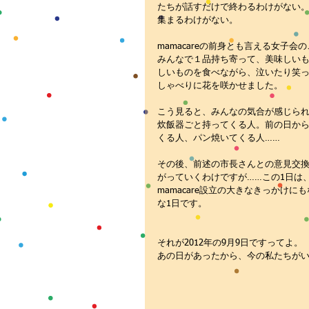
たちが話すだけで終わるわけがない
集まるわけがない。
mamacareの前身とも言える女子会
みんなで１品持ち寄って、美味しい
しいものを食べながら、泣いたり笑
しゃべりに花を咲かせました。
こう見ると、みんなの気合が感じら
炊飯器ごと持ってくる人。前の日か
くる人、パン焼いてくる人……
その後、前述の市長さんとの意見交
がっていくわけですが……この1日は
mamacare設立の大きなきっかけに
な1日です。
それが2012年の9月9日ですってよ。
あの日があったから、今の私たちが