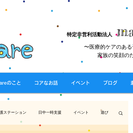
ma
特定非営利活動法人
〜医療的ケアのある
家族の笑顔の
careのこと
コアなお話
イベント
ブログ
護ステーション
日中一時支援
イベント
遊び