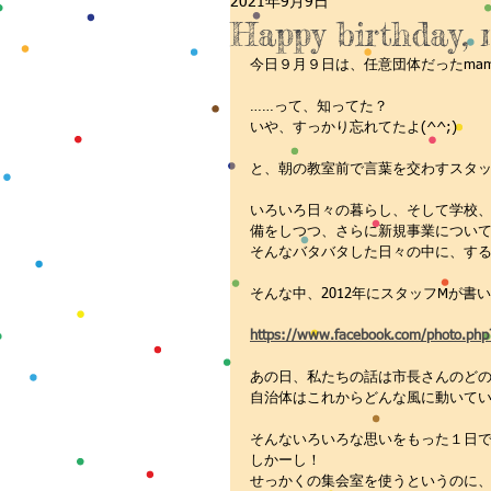
2021年9月9日
食べる
講座
お役立ち
Happy birthday,
今日９月９日は、任意団体だったmam
……って、知ってた？
いや、すっかり忘れてたよ(^^;)
と、朝の教室前で言葉を交わすスタッ
いろいろ日々の暮らし、そして学校
備をしつつ、さらに新規事業につい
そんなバタバタした日々の中に、す
そんな中、2012年にスタッフMが書
https://www.facebook.com/photo.ph
あの日、私たちの話は市長さんのど
自治体はこれからどんな風に動いて
そんないろいろな思いをもった１日
しかーし！
せっかくの集会室を使うというのに